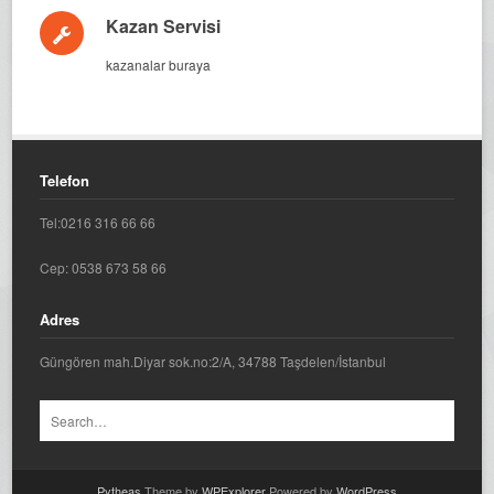
Kazan Servisi
kazanalar buraya
Telefon
Tel:0216 316 66 66
Cep: 0538 673 58 66
Adres
Güngören mah.Diyar sok.no:2/A, 34788 Taşdelen/İstanbul
Pytheas
Theme by
WPExplorer
Powered by
WordPress